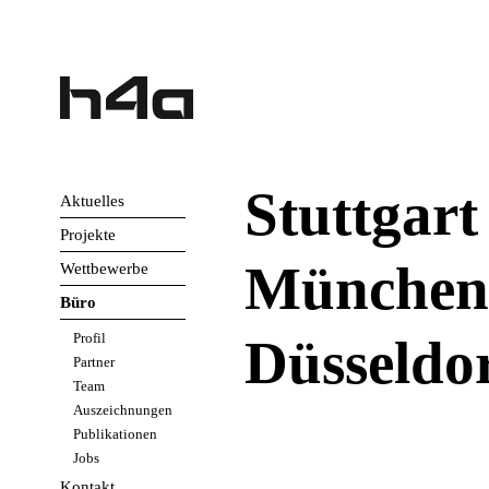
Direkt zum Inhalt
Stuttgart
Aktuelles
Projekte
München
Wettbewerbe
Büro
Profil
Düsseldo
Partner
Team
Auszeichnungen
Publikationen
Jobs
Kontakt