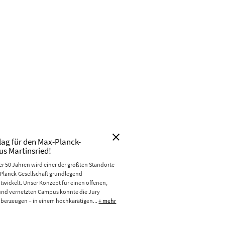
lag für den Max-Planck-
s Martinsried!
r 50 Jahren wird einer der größten Standorte
Planck-Gesellschaft grundlegend
twickelt. Unser Konzept für einen offenen,
und vernetzten Campus konnte die Jury
überzeugen – in einem hochkarätigen...
+ mehr