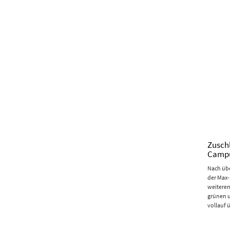
Zusch
Campu
Nach übe
der Max-
weiteren
grünen 
vollauf 