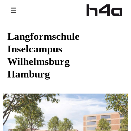
Direkt zum Inhalt
Toggle
navigation
Langformschule
Inselcampus
Wilhelmsburg
Hamburg