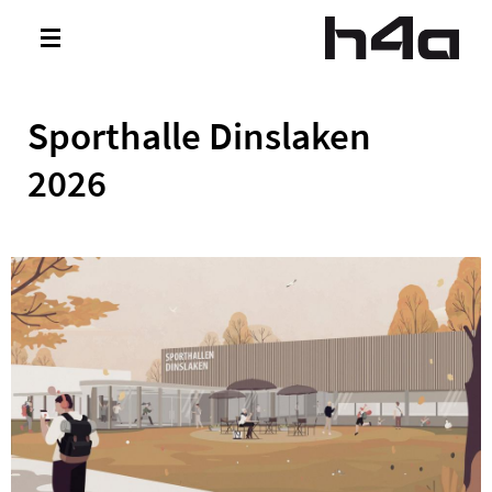
Direkt zum Inhalt
Toggle
navigation
Sporthalle Dinslaken
2026