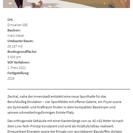
Ort:
Dinslaken (DE)
Bauherr:
Kreis Wesel
Umbauter Raum:
29.187 m3
Bruttogrundfläche:
3.833 qm
VOF Verfahren:
1. Preis 2021
Fertigstellung:
2026
Zentral, nahe der Innenstadt entsteht eine neue Sporthalle für das
Berufskolleg Dinslaken – vier Sportfelder mit offener Galerie, ein Foyer sowie
ein Gymnastik- und Kraftraum finden in dem kompakten Baukörper und
seinem schmetterlingsförmigen Entrée Platz.
Das orthogonale Gebäude mit einer Kantenlänge von ca. 42 x 62 Meter ist nach
dem Low-Tech-Prinzip konzipiert und wird als Holzhybridbau realisiert.
Erneuerbare Energien sowie der Einsatz von recyclebaren Baustoffen stützen