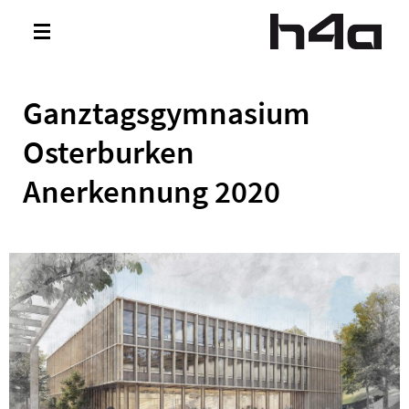
Direkt zum Inhalt
Toggle
navigation
Ganztagsgymnasium
Osterburken
Anerkennung 2020