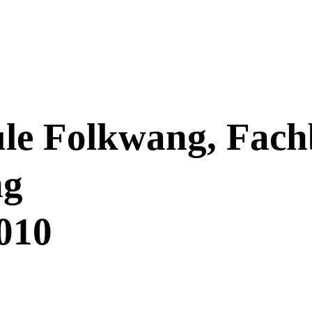
le Folkwang, Fach
ng
2010