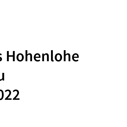
s Hohenlohe
u
2022