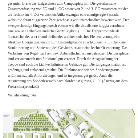
gesamten Breite das Erdgeschoss zum Campusplatz hin. Die gestalterische
Zusammenfassung von EG und 1. OG sowie von 2. und 3. OG zusammen mit der
die Technik im 4. OG verdeckten Attika erzeugen eine unaufgeregte Fassade,
wobei die derart suggerierte Zweigeschossigkeit unterschiedlich bewertet wird. Der
zweigeschossige Eingangsbereich ebenso wie die visualisierte Loggia vermitteln
eine gewisse selbstverständliche Großzügigkeit. (…) Die Treppenrotunde als
überraschendes aber fremd bleibendes architektonisches Element vermag eine
attraktive Übergangssituation zum Bestandgebäude zu artikulieren. (…) Die klare
Strukturierung und Zonierung des Gebäudes erlaubt eine leichte Orientierung. Das
Verhältnis von Regal- zu Frei- bzw. Arbeitsflächen ist ausbalanciert. Die Leseplätze
sind variantenreich und funktional gut verortet. Durch die Ausgestaltung der
Treppe sind auch die Lichtverhältnisse im Gebäude gut. Die Eingangssituation ist
großzügig und einladend gestaltet. Die Funktionseinheit des Sondermagazins
erfüllt nahezu alle Anforderungen und ist insgesamt gut gelöst. Auch die
Ausrichtung des Sonderlesesaals nach Norden ist günstig. (…)“ (Auszug aus dem
Preisrichterprotokoll)
Visualisierung: h4a